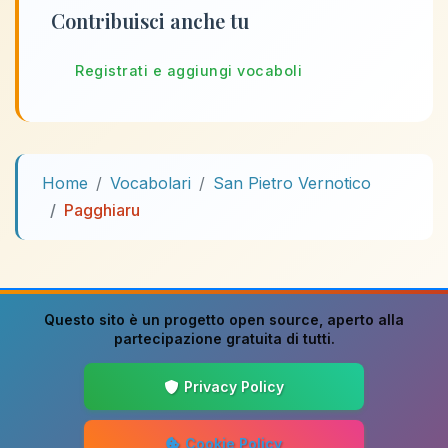
Contribuisci anche tu
Registrati e aggiungi vocaboli
Home
Vocabolari
San Pietro Vernotico
Pagghiaru
Questo sito è un progetto
open source
, aperto alla
partecipazione gratuita di tutti.
Privacy Policy
Cookie Policy