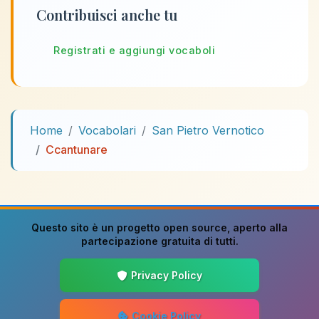
Contribuisci anche tu
Registrati e aggiungi vocaboli
Home
Vocabolari
San Pietro Vernotico
Ccantunare
Questo sito è un progetto
open source
, aperto alla
partecipazione gratuita di tutti.
Privacy Policy
Cookie Policy