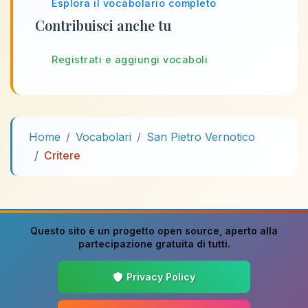
Esplora il vocabolario completo
Contribuisci anche tu
Registrati e aggiungi vocaboli
Home
Vocabolari
San Pietro Vernotico
Critere
Questo sito è un progetto
open source
, aperto alla
partecipazione gratuita di tutti.
Privacy Policy