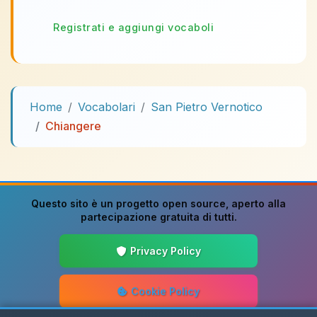
Registrati e aggiungi vocaboli
Home
Vocabolari
San Pietro Vernotico
Chiangere
Questo sito è un progetto
open source
, aperto alla
partecipazione gratuita di tutti.
Privacy Policy
Cookie Policy