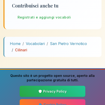
Contribuisci anche tu
Registrati e aggiungi vocaboli
Home
Vocabolari
San Pietro Vernotico
Cilinari
Questo sito è un progetto
open source
, aperto alla
partecipazione gratuita di tutti.
Privacy Policy
Cookie Policy