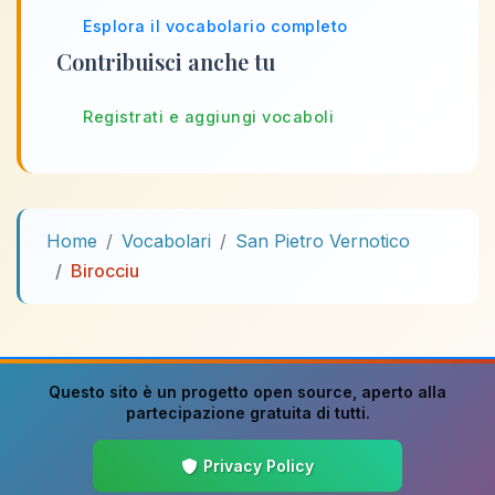
Esplora il vocabolario completo
Contribuisci anche tu
Registrati e aggiungi vocaboli
Home
Vocabolari
San Pietro Vernotico
Birocciu
Questo sito è un progetto
open source
, aperto alla
partecipazione gratuita di tutti.
Privacy Policy