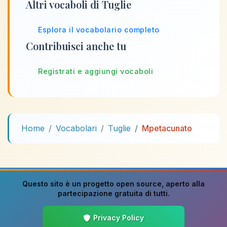
Altri vocaboli di Tuglie
Esplora il vocabolario completo
Contribuisci anche tu
Registrati e aggiungi vocaboli
Home
Vocabolari
Tuglie
Mpetacunato
Questo sito è un progetto
open source
, aperto alla
partecipazione gratuita di tutti.
Privacy Policy