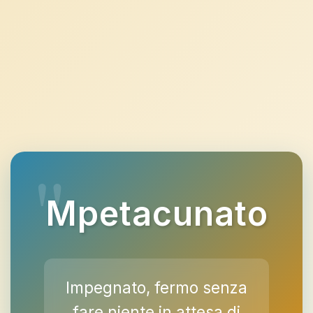
Mpetacunato
Impegnato, fermo senza
fare niente in attesa di