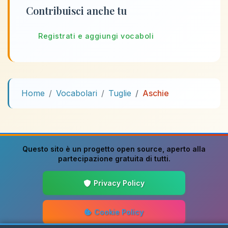
Contribuisci anche tu
Registrati e aggiungi vocaboli
Home
Vocabolari
Tuglie
Aschie
Questo sito è un progetto
open source
, aperto alla
partecipazione gratuita di tutti.
Privacy Policy
Cookie Policy