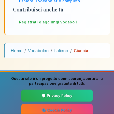
Esplora il vocabolario completo
Contribuisci anche tu
Registrati e aggiungi vocaboli
Home
Vocabolari
Latiano
Ciuncàri
Questo sito è un progetto
open source
, aperto alla
partecipazione gratuita di tutti.
Privacy Policy
Cookie Policy