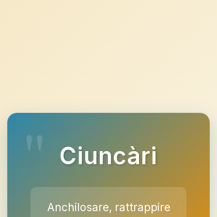
Ciuncàri
Anchilosare, rattrappire