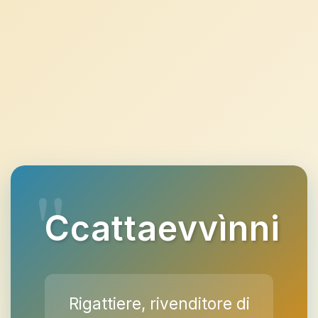
Ccattaevvìnni
Rigattiere, rivenditore di