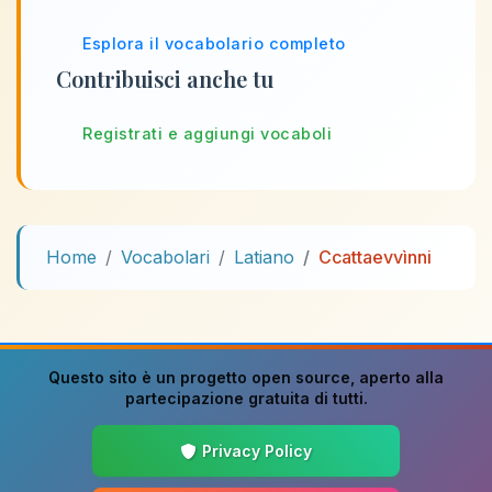
Esplora il vocabolario completo
Contribuisci anche tu
Registrati e aggiungi vocaboli
Home
Vocabolari
Latiano
Ccattaevvìnni
Questo sito è un progetto
open source
, aperto alla
partecipazione gratuita di tutti.
Privacy Policy