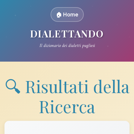
🏠 Home
DIALETTANDO
Il dizionario dei dialetti pugliesi
🔍 Risultati della
Ricerca