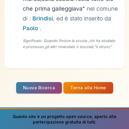
che prima galleggiava"
nel comune
di :
Brindisi
, ed è stato inserito da
Paolo
.
Significato: Quando finisce la scuola ,chi ha studiato
e promosso,gli altri rimandato o bocciati,"li strunz"
Nuova Ricerca
Torna alla Home
Questo sito è un progetto
open source
, aperto alla
partecipazione gratuita di tutti.