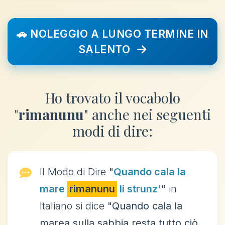
🚗 NOLEGGIO A LUNGO TERMINE IN
SALENTO
Ho trovato il vocabolo
"
rimanunu
" anche nei seguenti
modi di dire:
Il Modo di Dire
"
Quando cala la
mare
rimanunu
li strunz'
"
in
Italiano si dice
"Quando cala la
marea,sulla sabbia resta tutto ciò