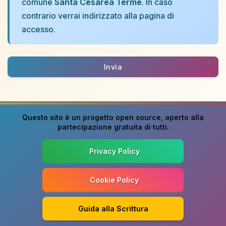
comune
Santa Cesarea Terme
. In caso
contrario verrai indirizzato alla pagina di
accesso.
Invia
Questo sito è un progetto
open source
, aperto alla
partecipazione gratuita di tutti.
Privacy Policy
Cookie Policy
Guida alla Scrittura