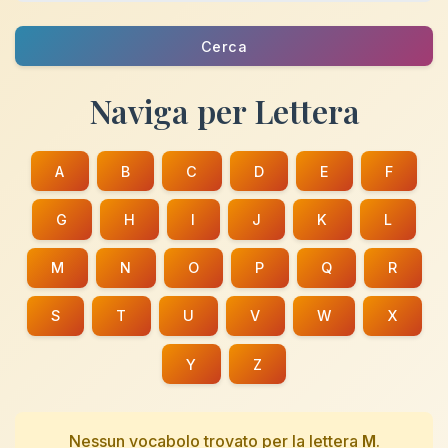
Cerca
Naviga per Lettera
A
B
C
D
E
F
G
H
I
J
K
L
M
N
O
P
Q
R
S
T
U
V
W
X
Y
Z
Nessun vocabolo trovato per la lettera
M
.