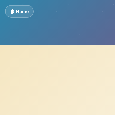
🏠 Home