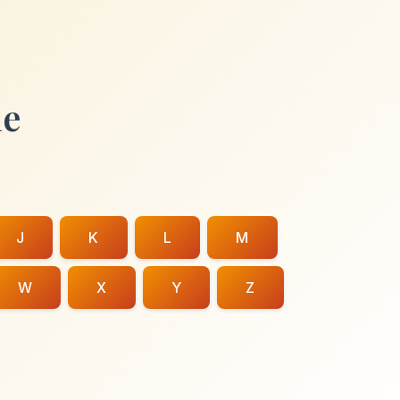
ie
J
K
L
M
W
X
Y
Z