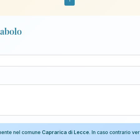
cabolo
tamente nel comune
Caprarica di Lecce
. In caso contrario ver