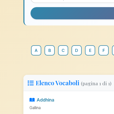
A
B
C
D
E
F
Elenco Vocaboli
(pagina 1 di 1)
Addhina
Gallina