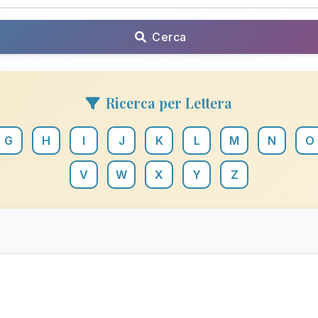
Cerca
Ricerca per Lettera
G
H
I
J
K
L
M
N
O
V
W
X
Y
Z