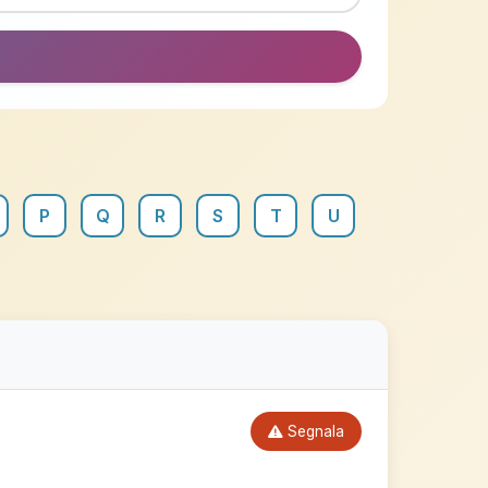
P
Q
R
S
T
U
Segnala