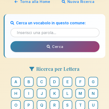
Torna alla Home
Nuova Ricerca
Cerca un vocabolo in questo comune:
Cerca
Ricerca per Lettera
A
B
C
D
E
F
G
H
I
J
K
L
M
N
O
P
Q
R
S
T
U