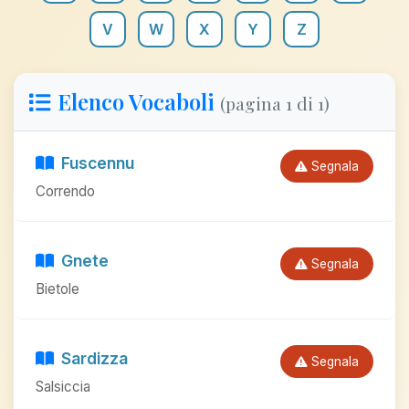
V
W
X
Y
Z
Elenco Vocaboli
(pagina 1 di 1)
Fuscennu
Segnala
Correndo
Gnete
Segnala
Bietole
Sardizza
Segnala
Salsiccia