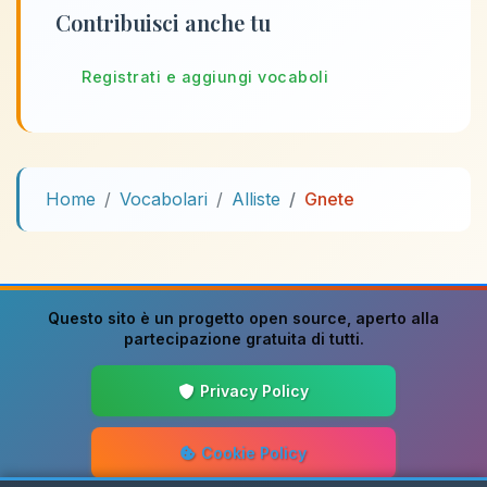
Contribuisci anche tu
Registrati e aggiungi vocaboli
Home
Vocabolari
Alliste
Gnete
Questo sito è un progetto
open source
, aperto alla
partecipazione gratuita di tutti.
Privacy Policy
Cookie Policy