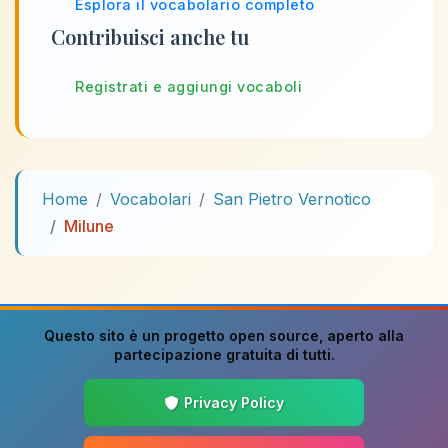
Esplora il vocabolario completo
Contribuisci anche tu
Registrati e aggiungi vocaboli
Home
Vocabolari
San Pietro Vernotico
Milune
Questo sito è un progetto
open source
, aperto alla
partecipazione gratuita di tutti.
Privacy Policy