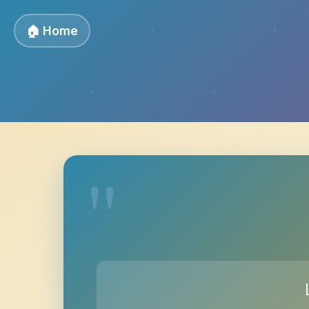
🏠 Home