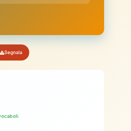
Segnala
vocaboli