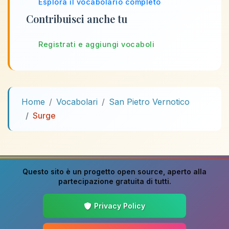
Esplora il vocabolario completo
Contribuisci anche tu
Registrati e aggiungi vocaboli
Home
Vocabolari
San Pietro Vernotico
Surge
Questo sito è un progetto
open source
, aperto alla
partecipazione gratuita di tutti.
Privacy Policy