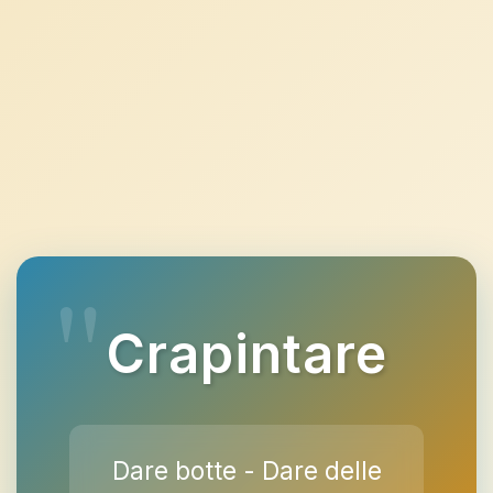
Crapintare
Dare botte - Dare delle