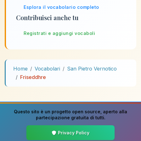
Esplora il vocabolario completo
Contribuisci anche tu
Registrati e aggiungi vocaboli
Home
Vocabolari
San Pietro Vernotico
Friseddhre
Questo sito è un progetto
open source
, aperto alla
partecipazione gratuita di tutti.
Privacy Policy