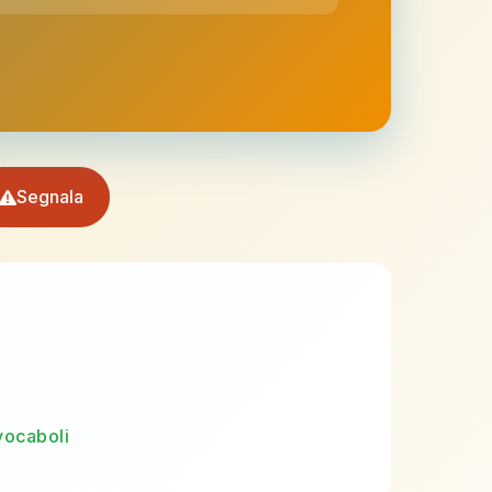
Segnala
vocaboli