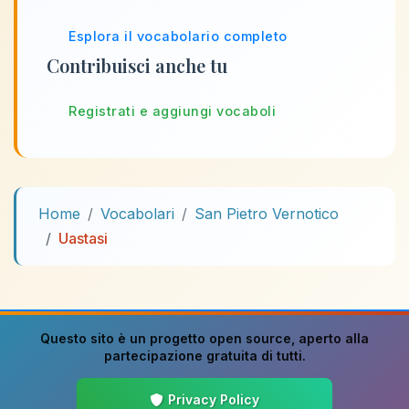
Esplora il vocabolario completo
Contribuisci anche tu
Registrati e aggiungi vocaboli
Home
Vocabolari
San Pietro Vernotico
Uastasi
Questo sito è un progetto
open source
, aperto alla
partecipazione gratuita di tutti.
Privacy Policy