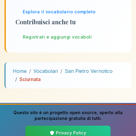
Esplora il vocabolario completo
Contribuisci anche tu
Registrati e aggiungi vocaboli
Home
Vocabolari
San Pietro Vernotico
Sciurnata
Questo sito è un progetto
open source
, aperto alla
partecipazione gratuita di tutti.
Privacy Policy