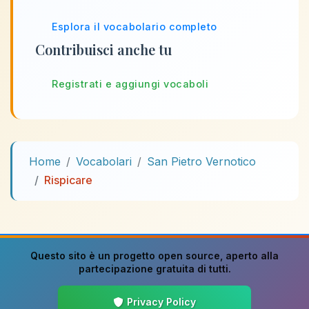
Esplora il vocabolario completo
Contribuisci anche tu
Registrati e aggiungi vocaboli
Home
Vocabolari
San Pietro Vernotico
Rispicare
Questo sito è un progetto
open source
, aperto alla
partecipazione gratuita di tutti.
Privacy Policy