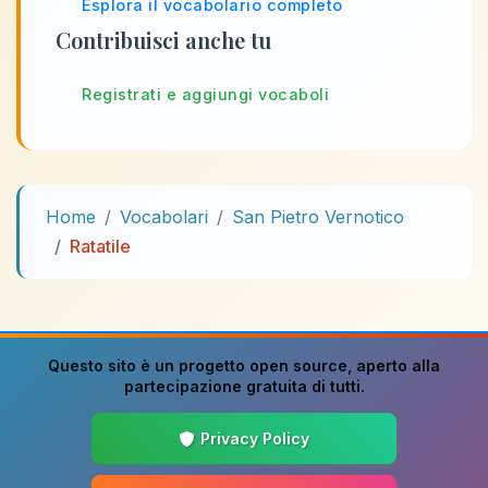
Esplora il vocabolario completo
Contribuisci anche tu
Registrati e aggiungi vocaboli
Home
Vocabolari
San Pietro Vernotico
Ratatile
Questo sito è un progetto
open source
, aperto alla
partecipazione gratuita di tutti.
Privacy Policy