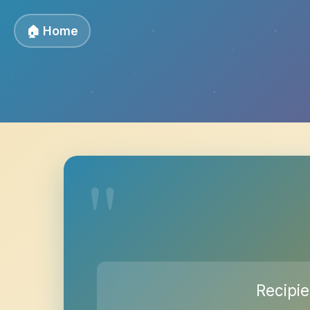
🏠 Home
Recipie