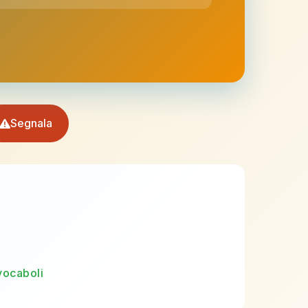
Segnala
vocaboli