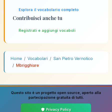
Esplora il vocabolario completo
Contribuisci anche tu
Registrati e aggiungi vocaboli
Home
Vocabolari
San Pietro Vernotico
Mbrigghiare
Questo sito è un progetto
open source
, aperto alla
partecipazione gratuita di tutti.
Privacy Policy