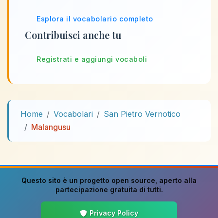
Esplora il vocabolario completo
Contribuisci anche tu
Registrati e aggiungi vocaboli
Home
Vocabolari
San Pietro Vernotico
Malangusu
Questo sito è un progetto
open source
, aperto alla
partecipazione gratuita di tutti.
Privacy Policy