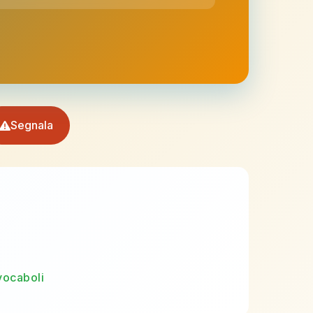
Segnala
vocaboli