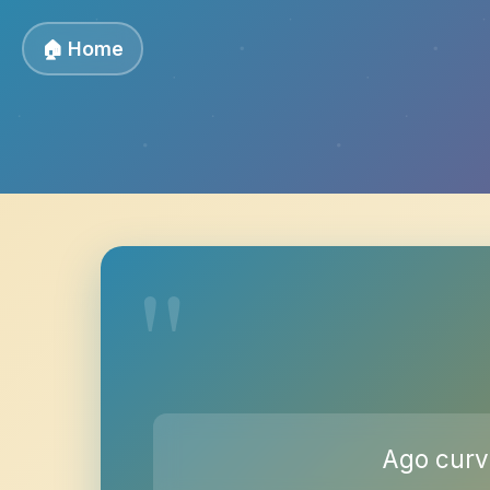
🏠 Home
Ago curvo