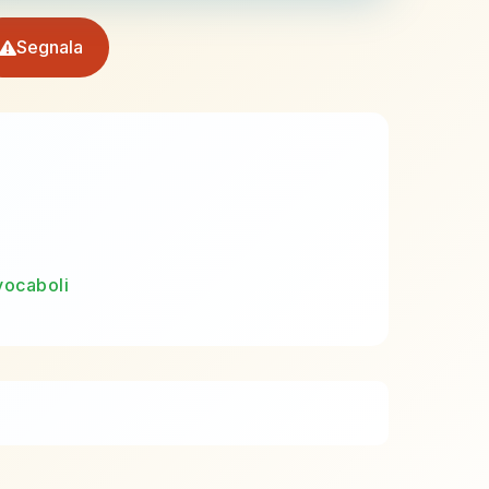
Segnala
vocaboli