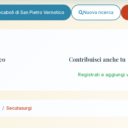
vocaboli di San Pietro Vernotico
Nuova ricerca
ico
Contribuisci anche tu
Registrati e aggiungi 
Secutasurgi