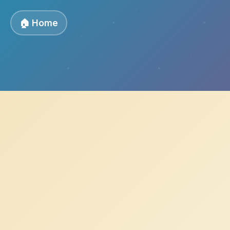
🏠 Home