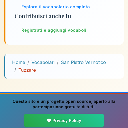
Esplora il vocabolario completo
Contribuisci anche tu
Registrati e aggiungi vocaboli
Home
Vocabolari
San Pietro Vernotico
Tuzzare
Questo sito è un progetto
open source
, aperto alla
partecipazione gratuita di tutti.
Privacy Policy