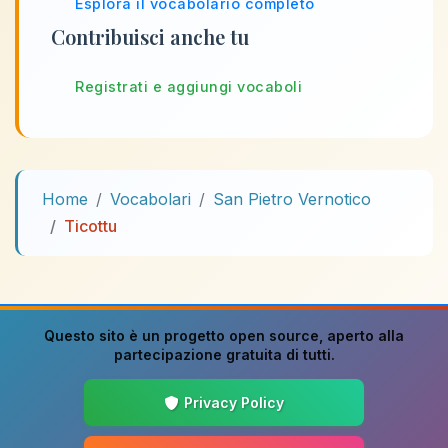
Esplora il vocabolario completo
Contribuisci anche tu
Registrati e aggiungi vocaboli
Home
Vocabolari
San Pietro Vernotico
Ticottu
Questo sito è un progetto
open source
, aperto alla
partecipazione gratuita di tutti.
Privacy Policy