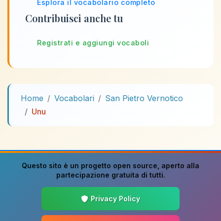
Esplora il vocabolario completo
Contribuisci anche tu
Registrati e aggiungi vocaboli
Home
Vocabolari
San Pietro Vernotico
Unu
Questo sito è un progetto
open source
, aperto alla
partecipazione gratuita di tutti.
Privacy Policy