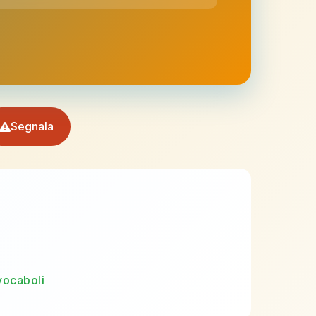
Segnala
vocaboli