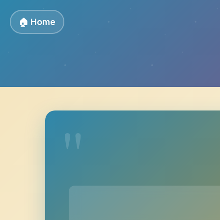
🏠 Home