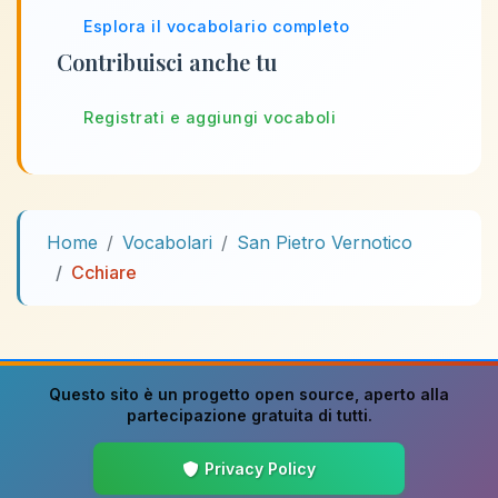
Esplora il vocabolario completo
Contribuisci anche tu
Registrati e aggiungi vocaboli
Home
Vocabolari
San Pietro Vernotico
Cchiare
Questo sito è un progetto
open source
, aperto alla
partecipazione gratuita di tutti.
Privacy Policy