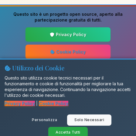
Questo sito è un progetto
open source
, aperto alla
partecipazione gratuita di tutti.
Privacy Policy
Cookie Policy
Utilizzo dei Cookie
Guida alla Scrittura
Questo sito utilizza cookie tecnici necessari per il
funzionamento e cookie di funzionalità per migliorare la tua
Aggiornamenti
esperienza di navigazione. Continuando la navigazione accetti
l'utilizzo dei cookie necessari.
Privacy Policy
|
Cookie Policy
Gruppo Facebook
Personalizza
Solo Necessari
SalentiX
Accetta Tutti
© 2026 Dialettando. Tutti i diritti riservati.