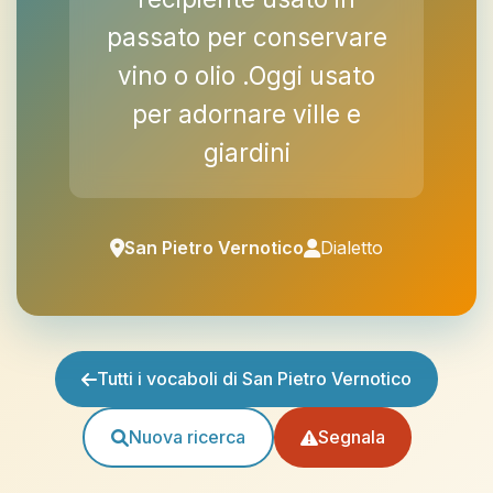
passato per conservare
vino o olio .Oggi usato
per adornare ville e
giardini
San Pietro Vernotico
Dialetto
Tutti i vocaboli di San Pietro Vernotico
Nuova ricerca
Segnala