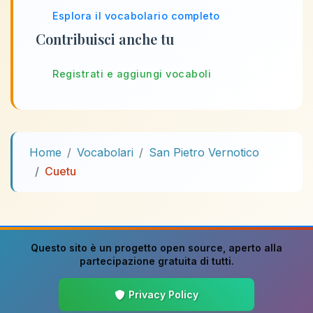
Esplora il vocabolario completo
Contribuisci anche tu
Registrati e aggiungi vocaboli
Home
Vocabolari
San Pietro Vernotico
Cuetu
Questo sito è un progetto
open source
, aperto alla
partecipazione gratuita di tutti.
Privacy Policy