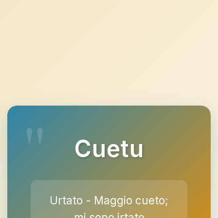
Cuetu
Urtato - Maggio cueto;
mi sono irtato