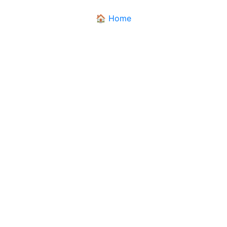
🏠 Home
DIALETTANDO
Il dizionario dei dialetti pugliesi