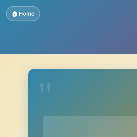
🏠 Home