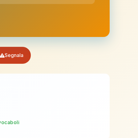
Segnala
vocaboli