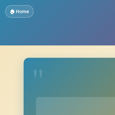
🏠 Home