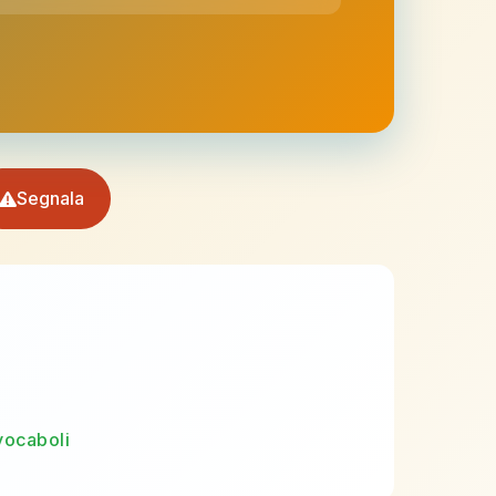
Segnala
vocaboli