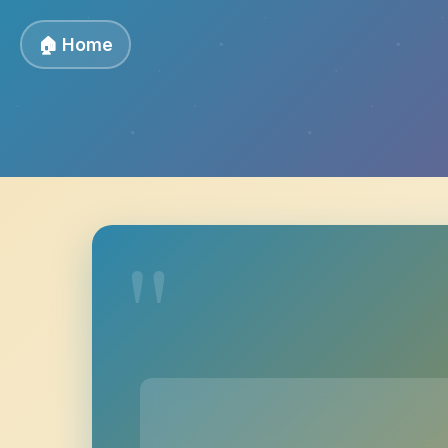
🏠 Home