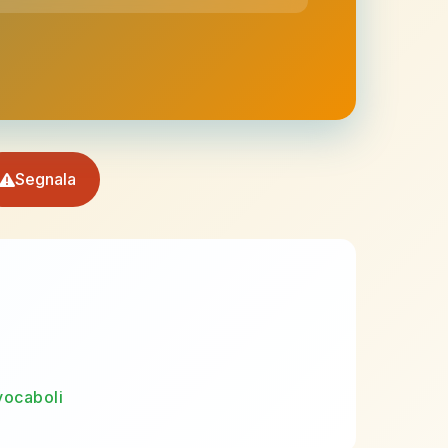
Segnala
vocaboli