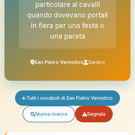
particolare ai cavalli
quando dovevano portali
in fiera per una festa o
una parata
San Pietro Vernotico
Sandro
Tutti i vocaboli di San Pietro Vernotico
Nuova ricerca
Segnala