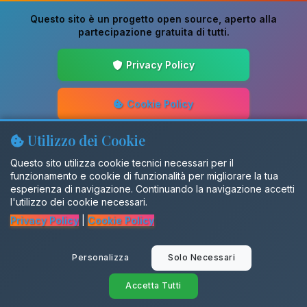
Questo sito è un progetto
open source
, aperto alla
partecipazione gratuita di tutti.
Privacy Policy
Cookie Policy
Utilizzo dei Cookie
Guida alla Scrittura
Questo sito utilizza cookie tecnici necessari per il
funzionamento e cookie di funzionalità per migliorare la tua
Aggiornamenti
esperienza di navigazione. Continuando la navigazione accetti
l'utilizzo dei cookie necessari.
Privacy Policy
|
Cookie Policy
Gruppo Facebook
Personalizza
Solo Necessari
SalentiX
Accetta Tutti
© 2026 Dialettando. Tutti i diritti riservati.