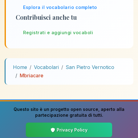
Esplora il vocabolario completo
Contribuisci anche tu
Registrati e aggiungi vocaboli
Home
Vocabolari
San Pietro Vernotico
Mbriacare
Questo sito è un progetto
open source
, aperto alla
partecipazione gratuita di tutti.
Privacy Policy