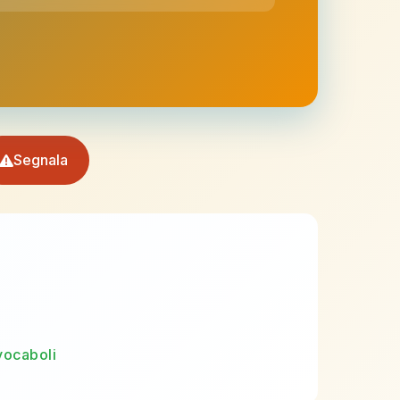
Segnala
vocaboli