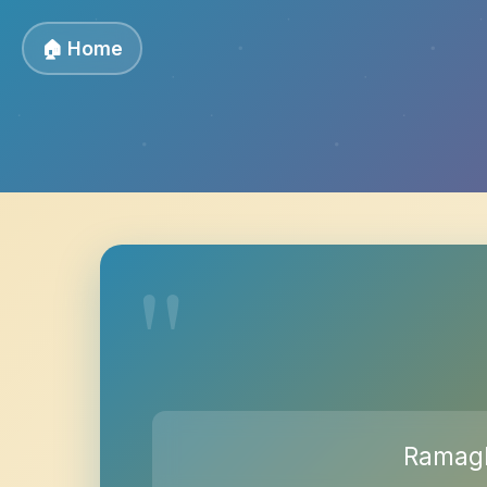
🏠 Home
Ramagli