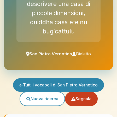
descrivere una casa di
piccole dimensioni,
quiddha casa ete nu
bugicattulu
San Pietro Vernotico
Dialetto
Tutti i vocaboli di San Pietro Vernotico
Nuova ricerca
Segnala