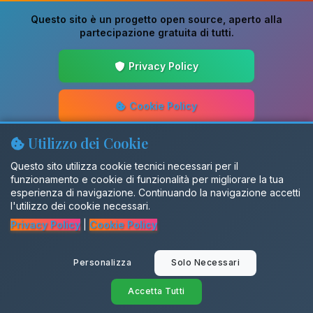
Questo sito è un progetto
open source
, aperto alla
partecipazione gratuita di tutti.
Privacy Policy
Cookie Policy
Utilizzo dei Cookie
Guida alla Scrittura
Questo sito utilizza cookie tecnici necessari per il
funzionamento e cookie di funzionalità per migliorare la tua
Aggiornamenti
esperienza di navigazione. Continuando la navigazione accetti
l'utilizzo dei cookie necessari.
Privacy Policy
|
Cookie Policy
Gruppo Facebook
Personalizza
Solo Necessari
SalentiX
Accetta Tutti
© 2026 Dialettando. Tutti i diritti riservati.