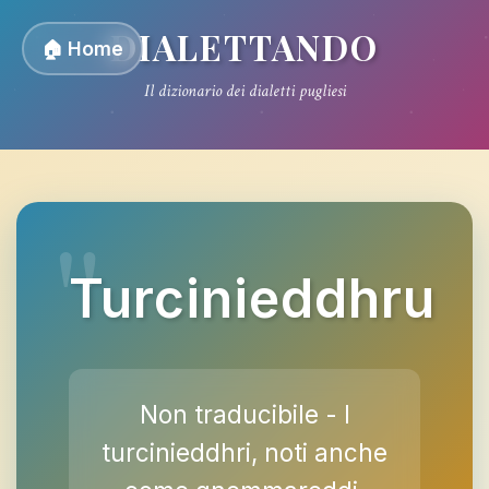
DIALETTANDO
🏠 Home
Il dizionario dei dialetti pugliesi
Turcinieddhru
Non traducibile - I
turcinieddhri, noti anche