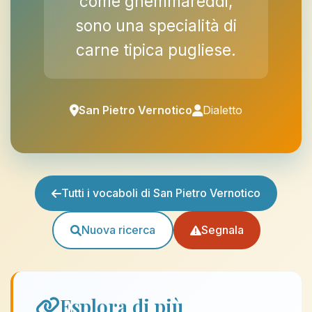
come gnemmareddi,
sono una specialità di
carne tipica pugliese.
San Pietro Vernotico
Dialetto
Tutti i vocaboli di San Pietro Vernotico
Nuova ricerca
Segnala
Esplora di più