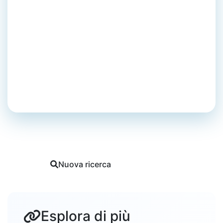
Bruciare - Arrossare la
pelle o ingelosire per
successi altrui
San Pietro Vernotico
Sandro
Tutti i vocaboli di San Pietro Vernotico
Nuova ricerca
Segnala
Esplora di più