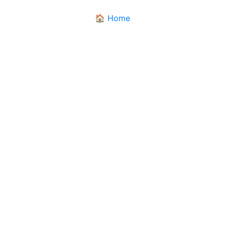
🏠 Home
DIALETTANDO
Il dizionario dei dialetti pugliesi