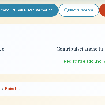
vocaboli di San Pietro Vernotico
Nuova ricerca
ico
Contribuisci anche tu
Registrati e aggiungi 
Bbinchiatu