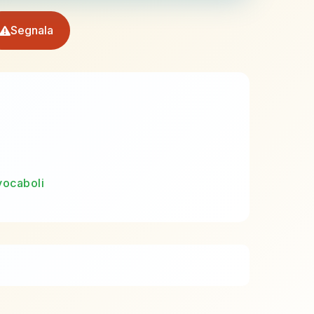
Segnala
vocaboli