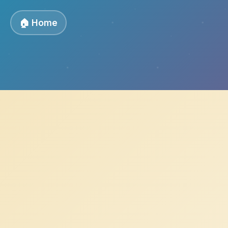
🏠 Home