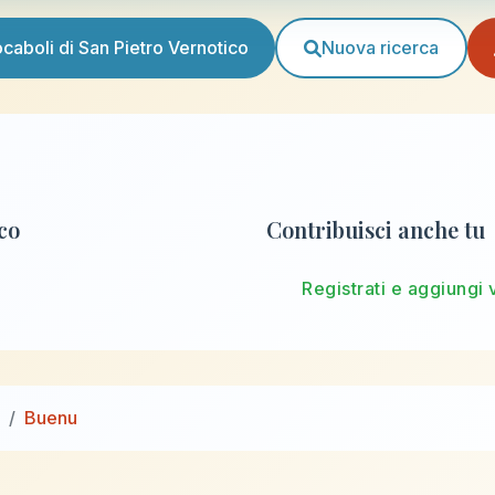
vocaboli di San Pietro Vernotico
Nuova ricerca
ico
Contribuisci anche tu
Registrati e aggiungi 
Buenu