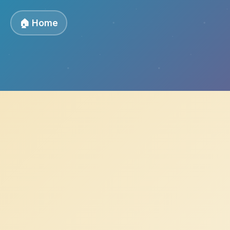
🏠 Home