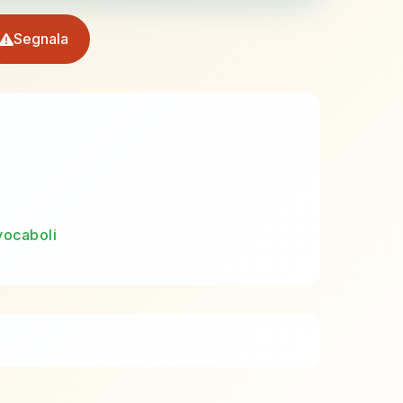
Segnala
vocaboli